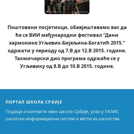
Поштовани посјетиоци, обавјештавамо вас да
ће се ВИИ међународни фестивал “Дани
хармонике Угљевик-Бијељина-Богатић 2015.”
одржати у периоду од 7.В до 12.В 2015. године.
Такмичарски дио програма одржаће се у
Угљевику од 8.В до 10.В 2015. године.
ПОРТАЛ ШКОЛА СРБИЈЕ
Подаци и контакти свих школа Србије, улаз у ГАЛИС
школски информациони систем и вести из школства.