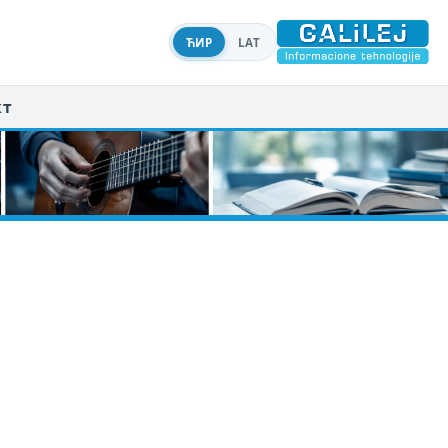
ЋИР
LAT
кт