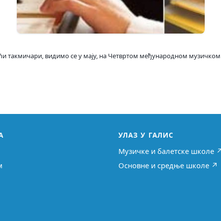
и такмичари, видимо се у мају, на Четвртом међународном музичком т
А
УЛАЗ У ГАЛИС
Музичке и балетске школе 
м
Основне и средње школе ↗