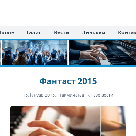
коле
Галис
Вести
Линкови
Конта
Фантаст 2015
15. јануар 2015.
·
Такмичења
·
← све вести