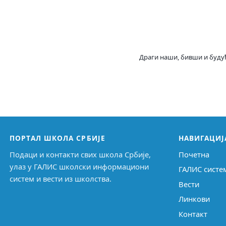
Драги наши, бивши и будућ
ПОРТАЛ ШКОЛА СРБИЈЕ
НАВИГАЦИЈ
Подаци и контакти свих школа Србије,
Почетна
улаз у ГАЛИС школски информациони
ГАЛИС систе
систем и вести из школства.
Вести
Линкови
Контакт