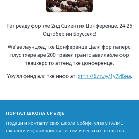
Гет реадy фор тхе 2нд Сциентиx Цонференце, 24-26
Оцтобер ин Брусселс!
Wе'ве лаунцхед тхе Цонференце Цалл фор паперс,
плус тхере аре 200 травел грантс аваилабле фор
теацхерс то аттенд тхе цонференце.
Yоу'лл финд алл тхе инфо ат:
хттп://бит.лy/1у7ИБна
.
ПОРТАЛ ШКОЛА СРБИЈЕ
Подаци и контакти свих школа Србије, улаз у ГАЛИС
школски информациони систем и вести из школства.