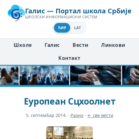
Галис — Портал школа Србије
ШКОЛСКИ ИНФОРМАЦИОНИ СИСТЕМ
ЋИР
LAT
Школе
Галис
Вести
Линкови
Контакт
Еуропеан Сцхоолнет
5. септембар 2014.
·
Разно
·
← све вести