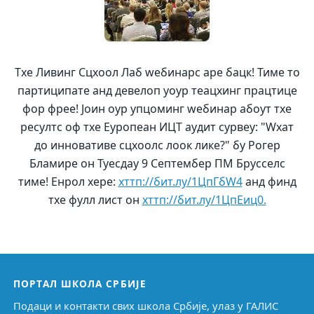
Тхе Ливинг Сцхоол Лаб wебинарс аре бацк! Тиме то
партиципате анд девелоп yоур теацхинг працтице
фор фрее! Јоин оур упцоминг wебинар абоут тхе
ресултс оф тхе Еуропеан ИЦТ аудит сурвеy: "Wхат
до инновативе сцхоолс лоок лике?" бy Рогер
Бламире он Туесдаy 9 Септембер ПМ Брусселс
тиме! Енрол хере:
хттп://бит.лy/1ЦпГбW4
анд финд
тхе фулл лист он
хттп://бит.лy/1ЦпЕиц0.
ПОРТАЛ ШКОЛА СРБИЈЕ
Подаци и контакти свих школа Србије, улаз у ГАЛИС