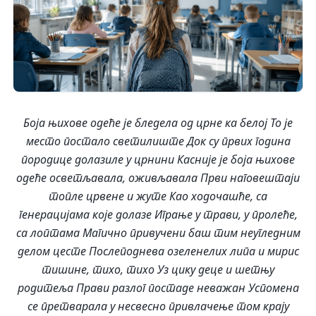
Боја њихове одеће је бледела од црне ка белој То је
место постало светилиште Док су првих година
породице долазиле у црнини Касније је боја њихове
одеће осветљавала, оживљавала
Први наговештаји
топле црвене и жуте Као ходочашће, са
генерацијама које долазе Играње у трави, у пролеће,
са лоптама Магично привучени баш тим неугледним
делом цесте Послеподнева озеленелих липа и мирис
тишине, тихо, тихо Уз цику деце и шетњу
родитеља Прави разлог постаде неважан Успомена
се претварала у несвесно привлачење том крају