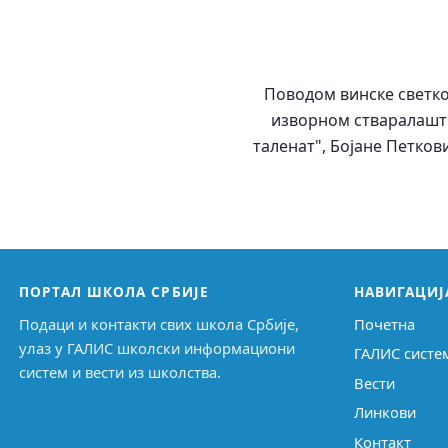
Поводом винске светко
изворном стваралаштв
таленат", Бојане Петков
ПОРТАЛ ШКОЛА СРБИЈЕ
НАВИГАЦИЈ
Подаци и контакти свих школа Србије,
Почетна
улаз у ГАЛИС школски информациони
ГАЛИС систе
систем и вести из школства.
Вести
Линкови
Контакт