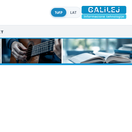
ЋИР
LAT
кт