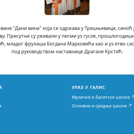
вине "Дани вина" која се одржава у Трешњевици, синоћ 
у. Присутни су уживали у песми уз гусле, прошлогодиш
ић, младог фрулаша Богдана Марковића као и уз етво с
под руководством наставнице Драгане Крстић.
А
УЛАЗ У ГАЛИС
Музичке и балетске школе 
м
Основне и средње школе ↗