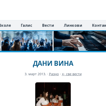
коле
Галис
Вести
Линкови
Конта
ДАНИ ВИНА
3. март 2013.
·
Разно
·
← све вести