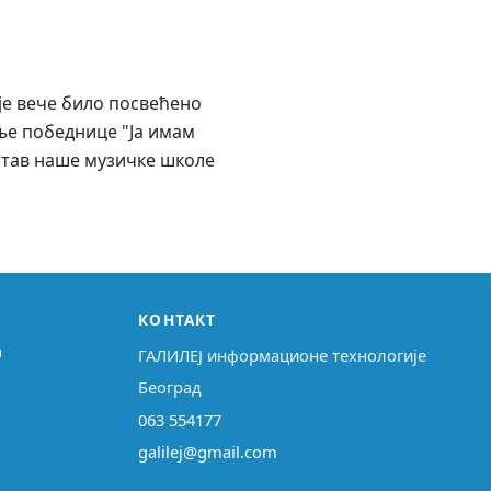
је вече било посвећено
ње победнице "Ја имам
астав наше музичке школе
КОНТАКТ
↗
ГАЛИЛЕЈ информационе технологије
Београд
063 554177
galilej@gmail.com