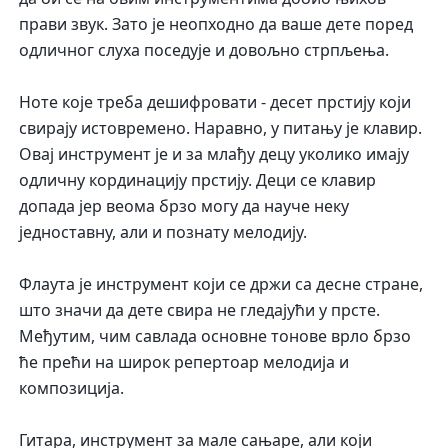
прави звук. Зато је неопходно да ваше дете поред
одличног слуха поседује и довољно стрпљења.
Ноте које треба дешифровати - десет прстију који
свирају истовремено. Наравно, у питању је клавир.
Овај инструмент је и за млађу децу уколико имају
одличну кординацију прстију. Деци се клавир
допада јер веома брзо могу да науче неку
једноставну, али и познату мелодију.
Флаута је инструмент који се држи са десне стране,
што значи да дете свира не гледајући у прсте.
Међутим, чим савлада основне тонове врло брзо
ће прећи на широк репертоар мелодија и
композиција.
Гитара, инструмент за мале сањаре, али који