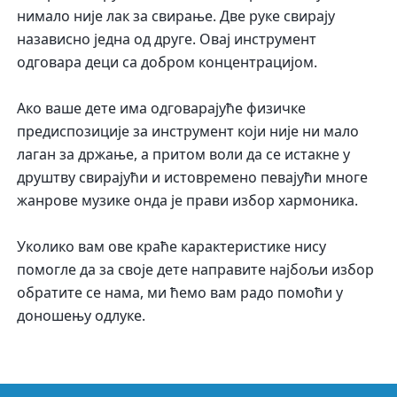
нимало није лак за свирање. Две руке свирају
назависно једна од друге. Овај инструмент
одговара деци са добром концентрацијом.
Ако ваше дете има одговарајуће физичке
предиспозиције за инструмент који није ни мало
лаган за држање, а притом воли да се истакне у
друштву свирајући и истовремено певајући многе
жанрове музике онда је прави избор хармоника.
Уколико вам ове краће карактеристике нису
помогле да за своје дете направите најбољи избор
обратите се нама, ми ћемо вам радо помоћи у
доношењу одлуке.