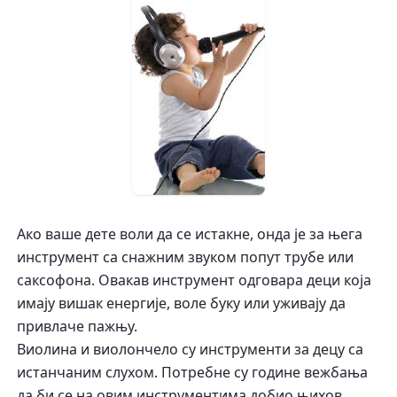
Ако ваше дете воли да се истакне, онда је за њега
инструмент са снажним звуком попут трубе или
саксофона. Овакав инструмент одговара деци која
имају вишак енергије, воле буку или уживају да
привлаче пажњу.
Виолина и виолончело су инструменти за децу са
истанчаним слухом. Потребне су године вежбања
да би се на овим инструментима добио њихов