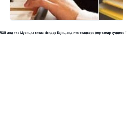
 анд тхе Музицка скола Исидор Бајиц анд итс теацхерс фор тхеир суццесс !!