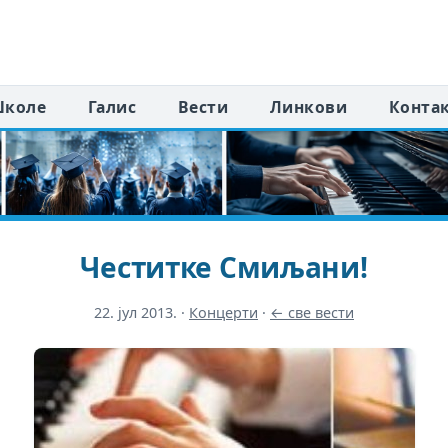
коле
Галис
Вести
Линкови
Конта
Честитке Смиљани!
22. јул 2013.
·
Концерти
·
← све вести