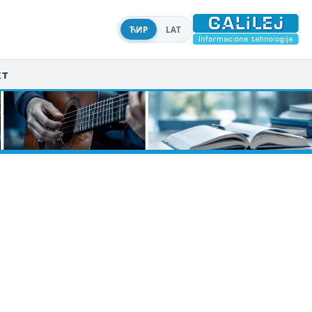
ЋИР
LAT
кт