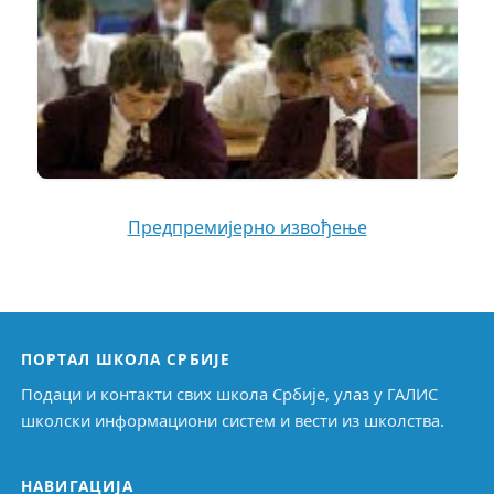
Предпремијерно извођење
ПОРТАЛ ШКОЛА СРБИЈЕ
Подаци и контакти свих школа Србије, улаз у ГАЛИС
школски информациони систем и вести из школства.
НАВИГАЦИЈА