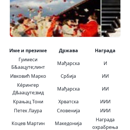
Име и презиме
Држава
Награда
Гyимеси
Мађарска
И
Б&аацуте;линт
Ивковић Марко
Србија
ИИ
Кéрингер
Мађарска
ИИ
Д&аацуте;вид
Крањац Тони
Хрватска
ИИИ
Петек Лаура
Словенија
ИИИ
Награда
Коцев Мартин
Македонија
охрабрења