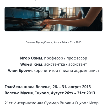
Велење Мусиц Сцхоол, Аугуст 24тх – 31ст 2013
Игор Озим
, професор / профессор
Wоњи Ким
, асистентка / ассистант
Алан Броwн
, корепетитор / пиано аццомпанист
Гласбена шола Велење, 26. – 31. август 2013
Велење Мусиц Сцхоол, Аугуст 26тх – 31ст 2013
21ст Интернатионал Суммер Виолин Сцхоол Игор