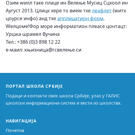
Озим wилл таке плаце ин Велење Мусиц Сцхоол ин
Аугуст 2013. Цлицк хере то виеw тхе
леафлет
(wитх
цоурсе инфо) анд тхе
апплицатион форм
.
Wелцоме!Фор море информатион плеасе цонтацт:
Уршка шрамел Вучина
Тел.: +386 (0)3 898 12 22
е-маил: књизница@гсвелење.си
ПОРТАЛ ШКОЛА СРБИЈЕ
Подаци и контакти свих школа Србије, улаз у ГАЛИС
школски информациони систем и вести из школства.
НАВИГАЦИЈА
Почетна