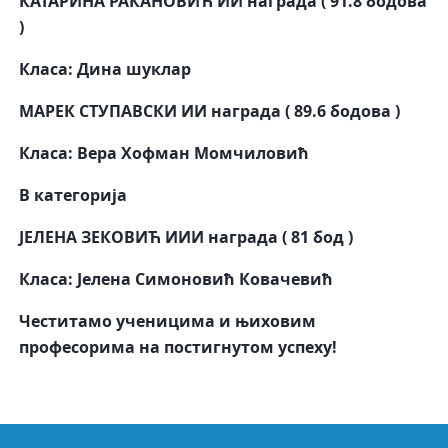
КАТАРИНА РАКАНОВИЋ
ИИ награда ( 91.8 бодова
)
Класа: Дина шуклар
МАРЕК СТУПАВСКИ
ИИ награда ( 89.6 бодова )
Класа: Вера Хофман Момчиловић
В категорија
ЈЕЛЕНА ЗЕКОВИЋ
ИИИ награда ( 81 бод )
Класа: Јелена Симоновић Ковачевић
Честитамо ученицима и њиховим
професорима на постигнутом успеху!