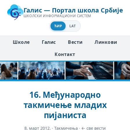
Галис — Портал школа Србије
ШКОЛСКИ ИНФОРМАЦИОНИ СИСТЕМ
ЋИР
LAT
Школе
Галис
Вести
Линкови
Контакт
16. Међународно
такмичење младих
пијаниста
8. март 2012.
·
Такмичења
·
← све вести