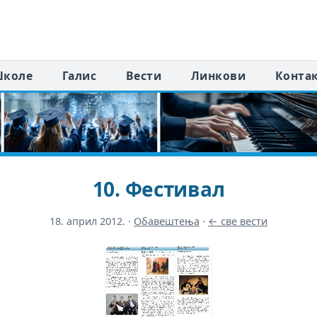
коле
Галис
Вести
Линкови
Конта
10. Фестивал
18. април 2012.
·
Обавештења
·
← све вести