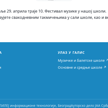
ље 29. априла траје 10. Фестивал музике у нашој школи.
вујете свакодневним такмичењима у сали школе, као и 
А
УЛАЗ У ГАЛИС
Музичке и балетске школе 
м
Основне и средње школе ↗
ЛИЛЕЈ информационе технологије, Београд
Ауторско дело ЈАА Срби