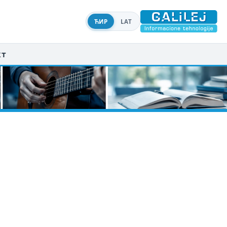
ЋИР
LAT
кт