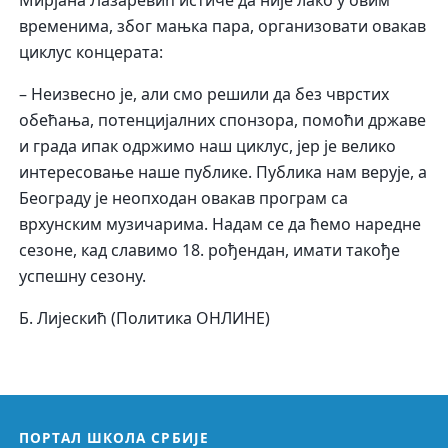
временима, због мањка пара, организовати овакав
циклус концерата:
– Неизвесно је, али смо решили да без чврстих
обећања, потенцијалних спонзора, помоћи државе
и града ипак одржимо наш циклус, јер је велико
интересовање наше публике. Публика нам верује, а
Београду је неопходан овакав програм са
врхунским музичарима. Надам се да ћемо наредне
сезоне, кад славимо 18. рођендан, имати такође
успешну сезону.
Б. Лијескић (Политика ОНЛИНЕ)
ПОРТАЛ ШКОЛА СРБИЈЕ