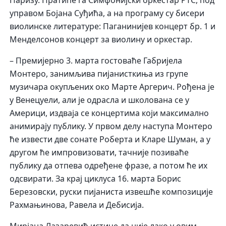
управом Бојана Суђића, а на програму су бисери
виолинске литературе: Паганинијев концерт бр. 1 и
Менделсонов концерт за виолину и оркестар.
– Премијерно 3. марта гостоваће Габријела
Монтеро, занимљива пијанисткиња из групе
музичара окупљених око Марте Аргерич. Рођена је
у Венецуели, али је одрасла и школована се у
Америци, издваја се концертима који максимално
анимирају публику. У првом делу наступа Монтеро
ће извести две сонате Роберта и Кларе Шуман, а у
другом ће импровизовати, тачније позиваће
публику да отпева одређене фразе, а потом ће их
одсвирати. За крај циклуса 16. марта Борис
Березовски, руски пијаниста извешће композиције
Рахмањинова, Равела и Дебисија.
Мирјана Лазаревић истиче да није лако у овим