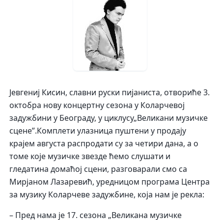
Јевгениј Кисин, славни руски пијаниста, отвориће 3.
октобра нову концертну сезона у Коларчевој
задужбини у Београду, у циклусу„Великани музичке
сцене”.Комплети улазница пуштени у продају
крајем августа распродати су за четири дана, а о
томе које музичке звезде ћемо слушати и
гледатина домаћој сцени, разговарали смо са
Мирјаном Лазаревић, уредницом програма Центра
за музику Коларчеве задужбине, која нам је рекла:
– Пред нама је 17. сезона „Великана музичке