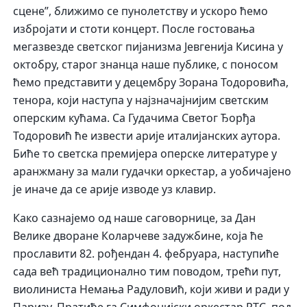
сцене”, ближимо се пунолетству и ускоро ћемо
избројати и стоти концерт. После гостовања
мегазвезде светског пијанизма Јевгенија Кисина у
октобру, старог знанца наше публике, с поносом
ћемо представити у децембру Зорана Тодоровића,
тенора, који наступа у најзначајнијим светским
оперским кућама. Са Гудачима Светог Ђорђа
Тодоровић ће извести арије италијанских аутора.
Биће то светска премијера оперске литературе у
аранжману за мали гудачки оркестар, а уобичајено
је иначе да се арије изводе уз клавир.
Како сазнајемо од наше саговорнице, за Дан
Велике дворане Коларчеве задужбине, која ће
прославити 82. рођендан 4. фебруара, наступиће
сада већ традиционално тим поводом, трећи пут,
виолиниста Немања Радуловић, који живи и ради у
Паризу. Пратиће га Симфонијски оркестар РТС, под