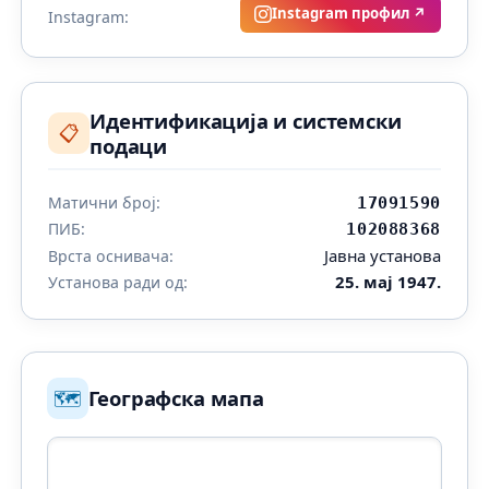
Instagram профил ↗
Instagram:
Идентификација и системски
📋
подаци
Матични број:
17091590
ПИБ:
102088368
Јавна установа
Врста оснивача:
25. мај 1947.
Установа ради од:
🗺️
Географска мапа