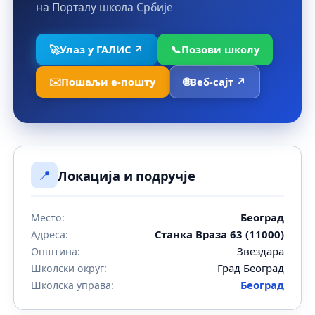
на Порталу школа Србије
🚀
Улаз у ГАЛИС ↗
📞
Позови школу
✉️
Пошаљи е-пошту
🌐
Веб-сајт ↗
📍
Локација и подручје
Београд
Место:
Станка Враза 63 (11000)
Адреса:
Звездара
Општина:
Град Београд
Школски округ:
Београд
Школска управа: