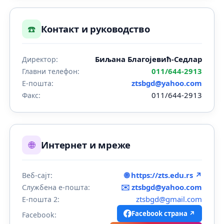
☎️
Контакт и руководство
Биљана Благојевић-Седлар
Директор:
011/644-2913
Главни телефон:
ztsbgd@yahoo.com
Е-пошта:
011/644-2913
Факс:
🌐
Интернет и мреже
🌐 https://zts.edu.rs ↗
Веб-сајт:
✉️
ztsbgd@yahoo.com
Службена е-пошта:
ztsbgd@gmail.com
Е-пошта 2:
Facebook страна ↗
Facebook: