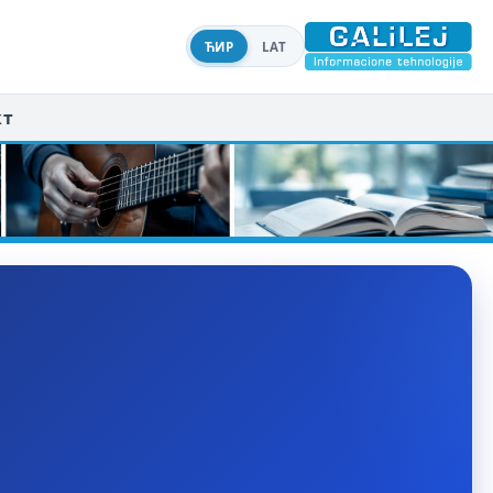
ЋИР
LAT
кт