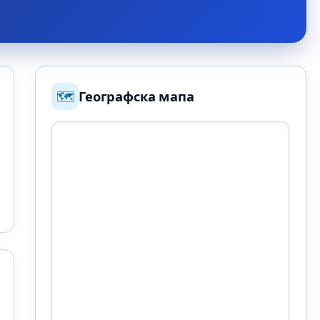
🗺️
Географска мапа