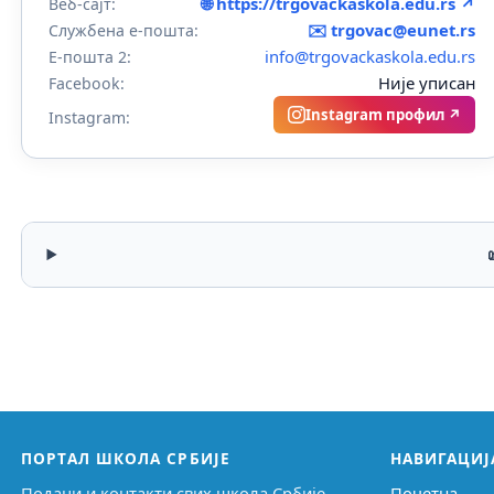
🌐 https://trgovackaskola.edu.rs ↗
Веб-сајт:
✉️
trgovac@eunet.rs
Службена е-пошта:
info@trgovackaskola.edu.rs
Е-пошта 2:
Није уписан
Facebook:
Instagram профил ↗
Instagram:
ПОРТАЛ ШКОЛА СРБИЈЕ
НАВИГАЦИЈ
Подаци и контакти свих школа Србије,
Почетна