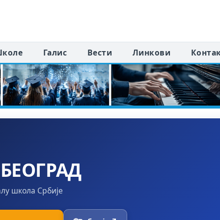
коле
Галис
Вести
Линкови
Конта
 БЕОГРАД
алу школа Србије