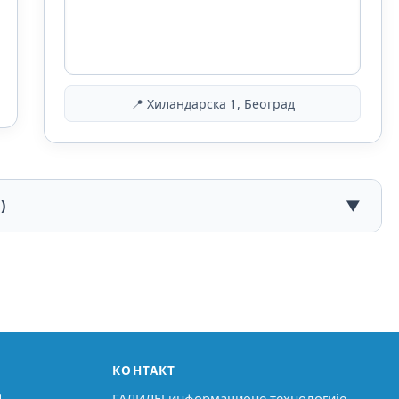
📍 Хиландарска 1, Београд
)
▼
КОНТАКТ
↗
ГАЛИЛЕЈ информационе технологије