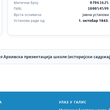
Матични број:
07061625
ПИБ:
100054599
Јавна установа
Врста оснивача:
1. октобар 1843.
Установа ради од:
📜 Архивска презентација школе (историјски садржај
А
УЛАЗ У ГАЛИС
Музичке и балетске школе 