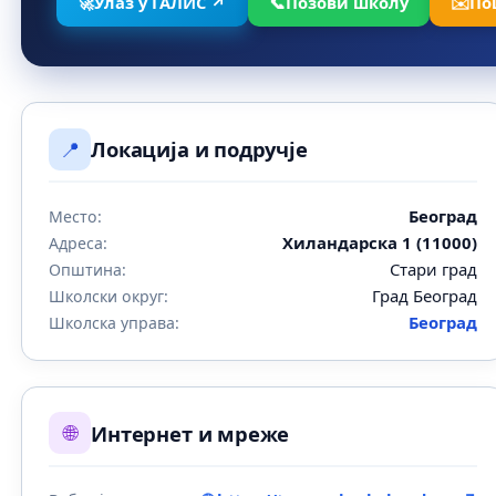
🚀
Улаз у ГАЛИС ↗
📞
Позови школу
✉️
По
📍
Локација и подручје
Београд
Место:
Хиландарска 1 (11000)
Адреса:
Стари град
Општина:
Град Београд
Школски округ:
Београд
Школска управа:
🌐
Интернет и мреже