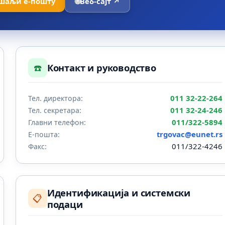
шаљи е-пошту
🌐
Веб-сајт ↗
☎️
Контакт и руководство
011 32-22-264
Тел. директора:
011 32-24-246
Тел. секретара:
011/322-5894
Главни телефон:
trgovac@eunet.rs
Е-пошта:
011/322-4246
Факс:
Идентификација и системски
📋
подаци