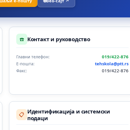
шаљи е-пошту
🌐
Веб-сајт ↗
☎️
Контакт и руководство
019/422-876
Главни телефон:
tehskola@ptt.rs
Е-пошта:
019/422-876
Факс:
Идентификација и системски
📋
подаци