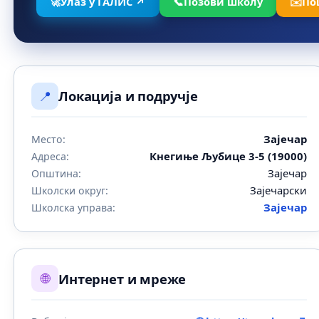
🚀
Улаз у ГАЛИС ↗
📞
Позови школу
✉️
По
📍
Локација и подручје
Зајечар
Место:
Кнегиње Љубице 3-5 (19000)
Адреса:
Зајечар
Општина:
Зајечарски
Школски округ:
Зајечар
Школска управа:
🌐
Интернет и мреже