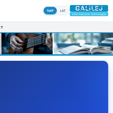
ЋИР
LAT
кт