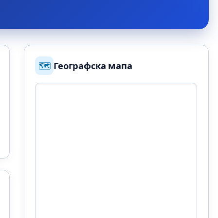
🗺️
Географска мапа