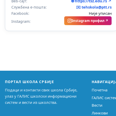
🌐 https://tsz.edu.rs ↗
Веб-сајт:
✉️
tehskola@ptt.rs
Службена е-пошта:
Није уписан
Facebook:
Instagram профил ↗
Instagram:
ПОРТАЛ ШКОЛА СРБИЈЕ
НАВИГАЦИЈ
Подаци и контакти свих школа Србије,
Почетна
улаз у ГАЛИС школски информациони
ГАЛИС систе
систем и вести из школства.
Вести
Линкови