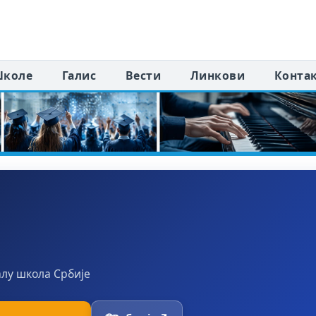
коле
Галис
Вести
Линкови
Конта
алу школа Србије