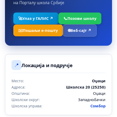
на Порталу школа Србије
🚀
Улаз у ГАЛИС ↗
📞
Позови школу
✉️
Пошаљи е-пошту
🌐
Веб-сајт ↗
📍
Локација и подручје
Оџаци
Место:
Школска 20 (25250)
Адреса:
Оџаци
Општина:
Западнобачки
Школски округ:
Сомбор
Школска управа: