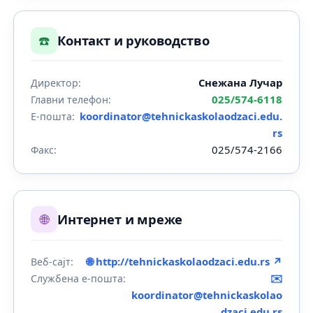
☎️
Контакт и руководство
Снежана Лучар
Директор:
025/574-6118
Главни телефон:
koordinator@tehnickaskolaodzaci.edu.
Е-пошта:
rs
025/574-2166
Факс:
🌐
Интернет и мреже
🌐 http://tehnickaskolaodzaci.edu.rs ↗
Веб-сајт:
✉️
Службена е-пошта:
koordinator@tehnickaskolao
dzaci.edu.rs