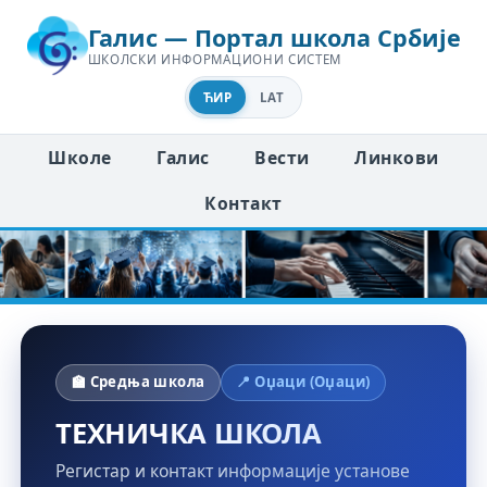
Галис — Портал школа Србије
ШКОЛСКИ ИНФОРМАЦИОНИ СИСТЕМ
ЋИР
LAT
Школе
Галис
Вести
Линкови
Контакт
🏫 Средња школа
📍 Оџаци (Оџаци)
ТЕХНИЧКА ШКОЛА
Регистар и контакт информације установе