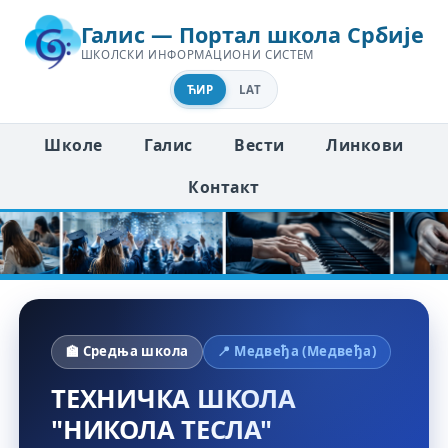
Галис — Портал школа Србије
ШКОЛСКИ ИНФОРМАЦИОНИ СИСТЕМ
ЋИР
LAT
Школе
Галис
Вести
Линкови
Контакт
🏫 Средња школа
📍 Медвеђа (Медвеђа)
ТЕХНИЧКА ШКОЛА
"НИКОЛА ТЕСЛА"