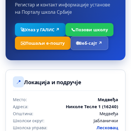
Регистар и контакт информације установе
на Порталу школа Србије
🚀
Улаз у ГАЛИС ↗
📞
Позови школу
✉️
Пошаљи е-пошту
🌐
Веб-сајт ↗
📍
Локација и подручје
Медвеђа
Место:
Николе Тесле 1 (16240)
Адреса:
Медвеђа
Општина:
Јабланички
Школски округ:
Лесковац
Школска управа: