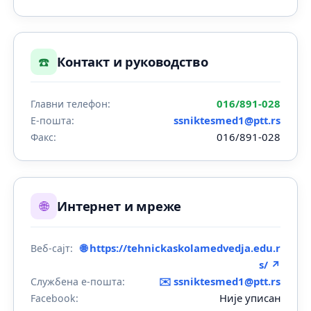
☎️
Контакт и руководство
016/891-028
Главни телефон:
ssniktesmed1@ptt.rs
Е-пошта:
016/891-028
Факс:
🌐
Интернет и мреже
🌐 https://tehnickaskolamedvedja.edu.r
Веб-сајт:
s/ ↗
✉️
ssniktesmed1@ptt.rs
Службена е-пошта:
Није уписан
Facebook: