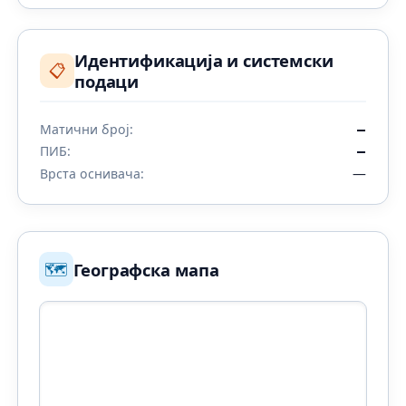
Идентификација и системски
📋
подаци
Матични број:
—
ПИБ:
—
—
Врста оснивача:
🗺️
Географска мапа