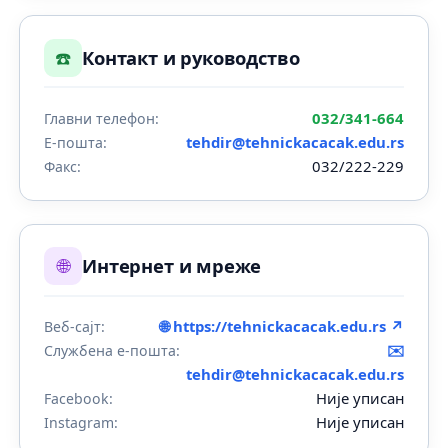
☎️
Контакт и руководство
032/341-664
Главни телефон:
tehdir@tehnickacacak.edu.rs
Е-пошта:
032/222-229
Факс:
🌐
Интернет и мреже
🌐 https://tehnickacacak.edu.rs ↗
Веб-сајт:
✉️
Службена е-пошта:
tehdir@tehnickacacak.edu.rs
Није уписан
Facebook:
Није уписан
Instagram: