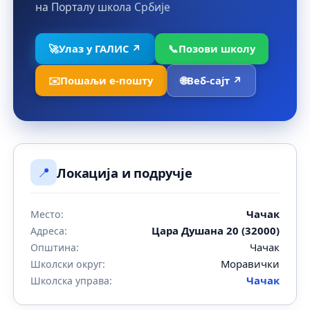
на Порталу школа Србије
🚀
Улаз у ГАЛИС ↗
📞
Позови школу
✉️
Пошаљи е-пошту
🌐
Веб-сајт ↗
📍
Локација и подручје
Чачак
Место:
Цара Душана 20 (32000)
Адреса:
Чачак
Општина:
Моравички
Школски округ:
Чачак
Школска управа: