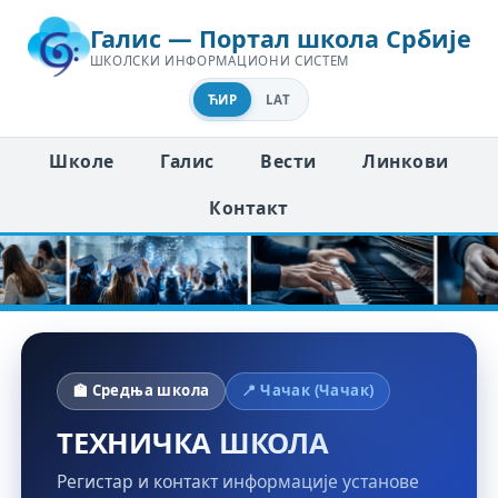
Галис — Портал школа Србије
ШКОЛСКИ ИНФОРМАЦИОНИ СИСТЕМ
ЋИР
LAT
Школе
Галис
Вести
Линкови
Контакт
🏫 Средња школа
📍 Чачак (Чачак)
ТЕХНИЧКА ШКОЛА
Регистар и контакт информације установе