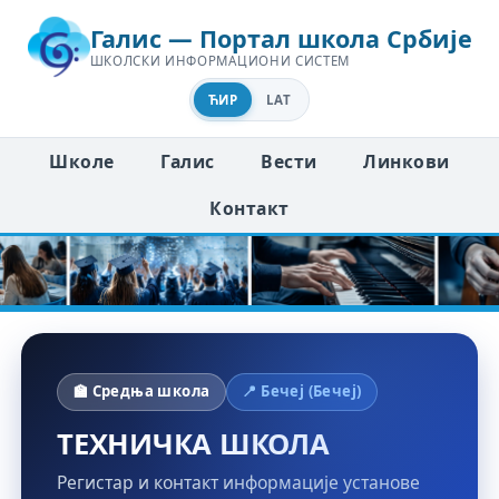
Галис — Портал школа Србије
ШКОЛСКИ ИНФОРМАЦИОНИ СИСТЕМ
ЋИР
LAT
Школе
Галис
Вести
Линкови
Контакт
🏫 Средња школа
📍 Бечеј (Бечеј)
ТЕХНИЧКА ШКОЛА
Регистар и контакт информације установе