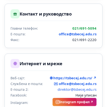
☎️
Контакт и руководство
021/691-5094
Главни телефон:
office@tsbecej.edu.rs
Е-пошта:
021/691-2220
Факс:
🌐
Интернет и мреже
🌐 https://tsbecej.edu.rs/ ↗
Веб-сајт:
✉️
office@tsbecej.edu.rs
Службена е-пошта:
direktor@tsbecej.edu.rs
Е-пошта 2:
Није уписан
Facebook:
Instagram профил ↗
Instagram: