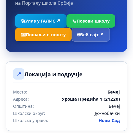
на Порталу школа Србије
🚀
Улаз у ГАЛИС ↗
📞
Позови школу
✉️
Пошаљи е-пошту
🌐
Веб-сајт ↗
📍
Локација и подручје
Бечеј
Место:
Уроша Предића 1 (21220)
Адреса:
Бечеј
Општина:
Јужнобачки
Школски округ:
Нови Сад
Школска управа: