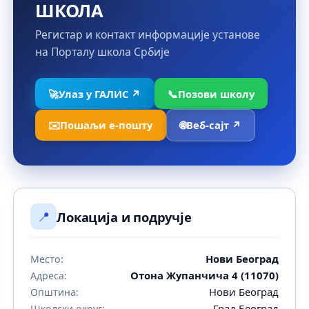
ШКОЛА
Регистар и контакт информације установе
на Порталу школа Србије
🚀
Улаз у ГАЛИС ↗
📞
Позови школу
✉️
Пошаљи е-пошту
🌐
Веб-сајт ↗
📍
Локација и подручје
Нови Београд
Место:
Отона Жупанчича 4 (11070)
Адреса:
Нови Београд
Општина:
Град Београд
Школски округ: