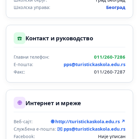
Београд
Школска управа:
☎️
Контакт и руководство
011/260-7286
Главни телефон:
pps@turistickaskola.edu.rs
Е-пошта:
011/260-7287
Факс:
🌐
Интернет и мреже
🌐 http://turistickaskola.edu.rs ↗
Веб-сајт:
✉️
pps@turistickaskola.edu.rs
Службена е-пошта:
Није уписан
Facebook: