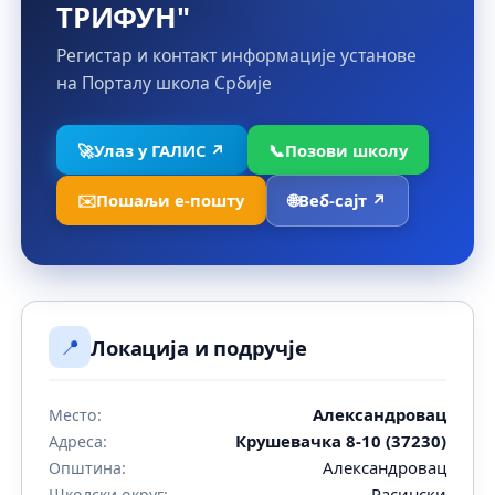
ТРИФУН"
Регистар и контакт информације установе
на Порталу школа Србије
🚀
Улаз у ГАЛИС ↗
📞
Позови школу
✉️
Пошаљи е-пошту
🌐
Веб-сајт ↗
📍
Локација и подручје
Александровац
Место:
Крушевачка 8-10 (37230)
Адреса:
Александровац
Општина:
Расински
Школски округ: