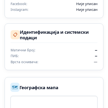
Није уписан
Facebook:
Није уписан
Instagram:
Идентификација и системски
📋
подаци
Матични број:
—
ПИБ:
—
—
Врста оснивача:
🗺️
Географска мапа