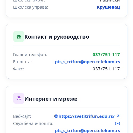
Крушевац
Школска управа:
☎️
Контакт и руководство
037/751-117
Главни телефон:
pts_s_trifun@open.telekom.rs
Е-пошта:
037/751-117
Факс:
🌐
Интернет и мреже
🌐 https://svetitrifun.edu.rs/ ↗
Веб-сајт:
✉️
Службена е-пошта:
pts_s_trifun@open.telekom.rs