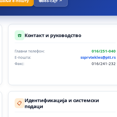
шаљи е-пошту
🌐
Веб-сајт ↗
☎️
Контакт и руководство
016/251-040
Главни телефон:
ssprvtekles@ptt.rs
Е-пошта:
016/241-232
Факс:
Идентификација и системски
📋
подаци