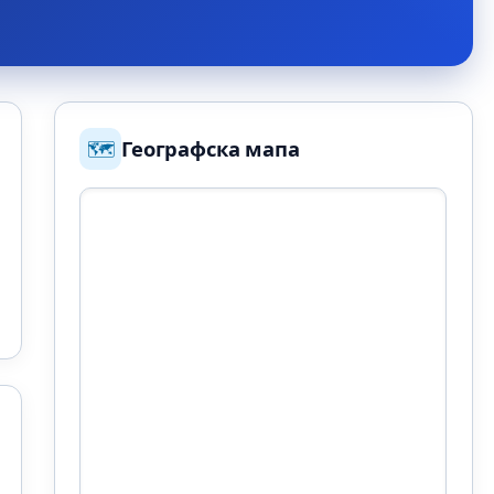
🗺️
Географска мапа