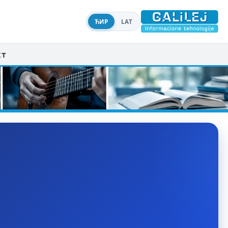
ЋИР
LAT
кт