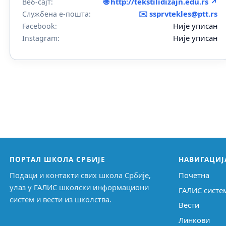
🌐 http://tekstilidizajn.edu.rs ↗
Веб-сајт:
✉️
ssprvtekles@ptt.rs
Службена е-пошта:
Није уписан
Facebook:
Није уписан
Instagram:
ПОРТАЛ ШКОЛА СРБИЈЕ
НАВИГАЦИЈ
Подаци и контакти свих школа Србије,
Почетна
улаз у ГАЛИС школски информациони
ГАЛИС систе
систем и вести из школства.
Вести
Линкови