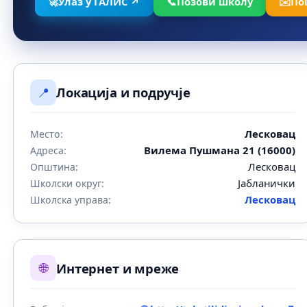
🚀
Улаз у ГАЛИС ↗
📞
Позови школу
✉️
По
📍
Локација и подручје
Лесковац
Место:
Вилема Пушмана 21 (16000)
Адреса:
Лесковац
Општина:
Јабланички
Школски округ:
Лесковац
Школска управа:
🌐
Интернет и мреже