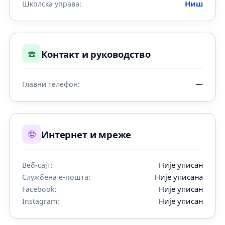
Ниш
Школска управа:
☎️
Контакт и руководство
—
Главни телефон:
🌐
Интернет и мреже
Није уписан
Веб-сајт:
Није уписана
Службена е-пошта:
Није уписан
Facebook:
Није уписан
Instagram: