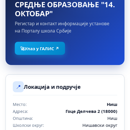
СРЕДЊЕ ОБРАЗОВАЊЕ "14.
ОКТОБАР"
Регистар и контакт информације установе
на Порталу школа Србије
🚀
Улаз у ГАЛИС ↗
📍
Локација и подручје
Ниш
Место:
Гоце Делчева 2 (18000)
Адреса:
Ниш
Општина:
Нишавски округ
Школски округ: