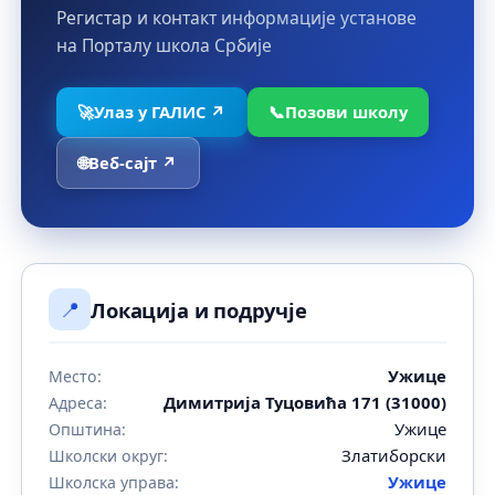
Регистар и контакт информације установе
на Порталу школа Србије
🚀
Улаз у ГАЛИС ↗
📞
Позови школу
🌐
Веб-сајт ↗
📍
Локација и подручје
Ужице
Место:
Димитрија Туцовића 171 (31000)
Адреса:
Ужице
Општина:
Златиборски
Школски округ:
Ужице
Школска управа: