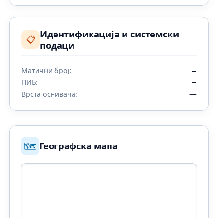
Идентификација и системски
📋
подаци
Матични број:
—
ПИБ:
—
—
Врста оснивача:
🗺️
Географска мапа