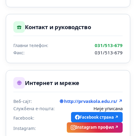
☎️
Контакт и руководство
031/513-679
Главни телефон:
031/513-679
Факс:
🌐
Интернет и мреже
🌐 http://prvaskola.edu.rs/ ↗
Веб-сајт:
Није уписана
Службена е-пошта:
Facebook страна ↗
Facebook:
Instagram профил ↗
Instagram: