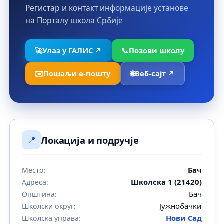
Регистар и контакт информације установе
на Порталу школа Србије
🚀
Улаз у ГАЛИС ↗
📞
Позови школу
✉️
Пошаљи е-пошту
🌐
Веб-сајт ↗
📍
Локација и подручје
Бач
Место:
Школска 1 (21420)
Адреса:
Бач
Општина:
Јужнобачки
Школски округ:
Нови Сад
Школска управа: