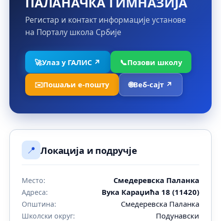
ПАЛАНАЧКА ГИМНАЗИЈА
Регистар и контакт информације установе
на Порталу школа Србије
🚀
Улаз у ГАЛИС ↗
📞
Позови школу
✉️
Пошаљи е-пошту
🌐
Веб-сајт ↗
📍
Локација и подручје
Смедеревска Паланка
Место:
Вука Караџића 18 (11420)
Адреса:
Смедеревска Паланка
Општина:
Подунавски
Школски округ: