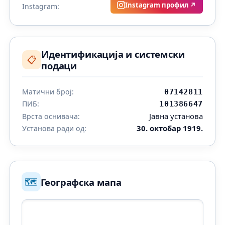
Instagram профил ↗
Instagram:
Идентификација и системски
📋
подаци
Матични број:
07142811
ПИБ:
101386647
Јавна установа
Врста оснивача:
30. октобар 1919.
Установа ради од:
🗺️
Географска мапа