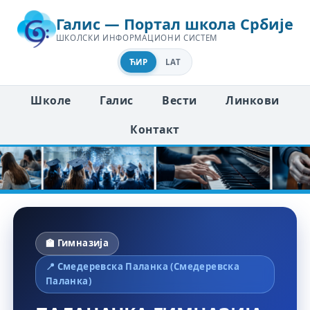
Галис — Портал школа Србије
ШКОЛСКИ ИНФОРМАЦИОНИ СИСТЕМ
ЋИР
LAT
Школе
Галис
Вести
Линкови
Контакт
🏫 Гимназија
📍 Смедеревска Паланка (Смедеревска
Паланка)