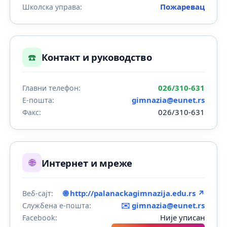
Пожаревац
Школска управа:
☎️
Контакт и руководство
026/310-631
Главни телефон:
gimnazia@eunet.rs
Е-пошта:
026/310-631
Факс:
🌐
Интернет и мреже
🌐 http://palanackagimnazija.edu.rs ↗
Веб-сајт:
✉️
gimnazia@eunet.rs
Службена е-пошта:
Није уписан
Facebook: