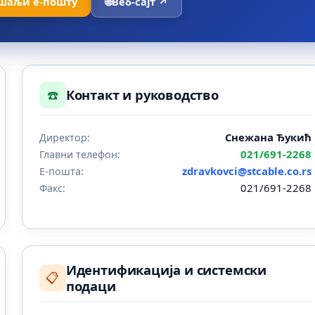
шаљи е-пошту
🌐
Веб-сајт ↗
☎️
Контакт и руководство
Снежана Ђукић
Директор:
021/691-2268
Главни телефон:
zdravkovci@stcable.co.rs
Е-пошта:
021/691-2268
Факс:
Идентификација и системски
📋
подаци