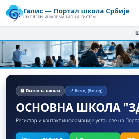
Галис — Портал школа Србије
ШКОЛСКИ ИНФОРМАЦИОНИ СИСТЕМ
Ш
🏫 Основна школа
📍 Бечеј (Бечеј)
ОСНОВНА ШКОЛА "З
Регистар и контакт информације установе на Порт