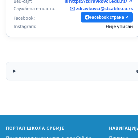
🌐 https://zdravkovci.edu.rs/ ↗
Веб-сајт:
✉️
zdravkovci@stcable.co.rs
Службена е-пошта:
Facebook страна ↗
Facebook:
Није уписан
Instagram:
ПОРТАЛ ШКОЛА СРБИЈЕ
НАВИГАЦИЈ
Подаци и контакти свих школа Србије,
Почетна