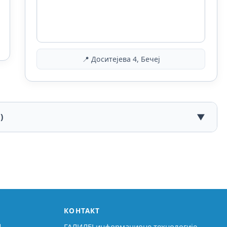
📍 Доситејева 4, Бечеј
)
▼
КОНТАКТ
↗
ГАЛИЛЕЈ информационе технологије