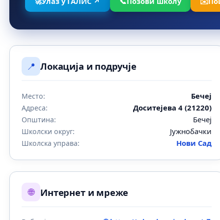
🚀
Улаз у ГАЛИС ↗
📞
Позови школу
✉️
По
📍
Локација и подручје
Бечеј
Место:
Доситејева 4 (21220)
Адреса:
Бечеј
Општина:
Јужнобачки
Школски округ:
Нови Сад
Школска управа:
🌐
Интернет и мреже