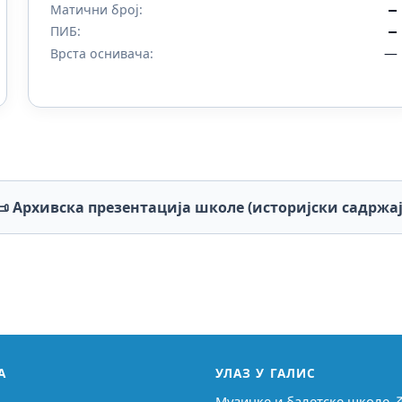
Матични број:
—
ПИБ:
—
—
Врста оснивача:
📜 Архивска презентација школе (историјски садржај
А
УЛАЗ У ГАЛИС
Музичке и балетске школе 