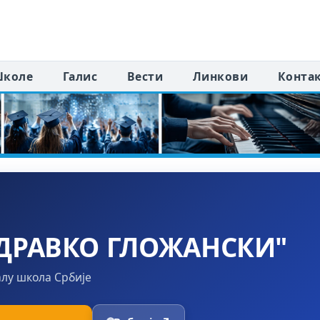
коле
Галис
Вести
Линкови
Конта
ДРАВКО ГЛОЖАНСКИ"
алу школа Србије