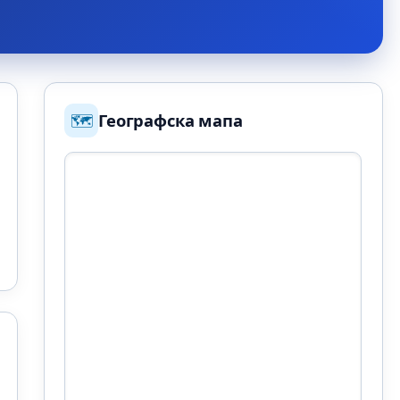
🗺️
Географска мапа