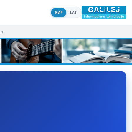
ЋИР
LAT
кт