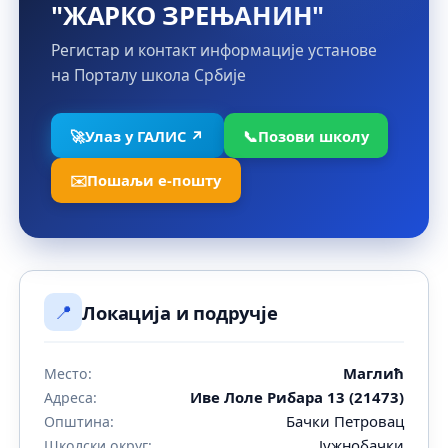
"ЖАРКО ЗРЕЊАНИН"
Регистар и контакт информације установе
на Порталу школа Србије
🚀
Улаз у ГАЛИС ↗
📞
Позови школу
✉️
Пошаљи е-пошту
📍
Локација и подручје
Маглић
Место:
Иве Лоле Рибара 13 (21473)
Адреса:
Бачки Петровац
Општина:
Јужнобачки
Школски округ: