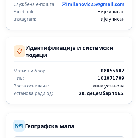
✉️
milanovic25@gmail.com
Службена е-пошта:
Није уписан
Facebook:
Није уписан
Instagram:
Идентификација и системски
📋
подаци
Матични број:
08055602
ПИБ:
101871789
Јавна установа
Врста оснивача:
28. децембар 1965.
Установа ради од:
🗺️
Географска мапа