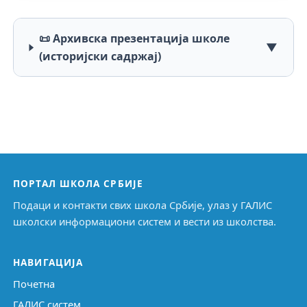
📜 Архивска презентација школе
▼
(историјски садржај)
ПОРТАЛ ШКОЛА СРБИЈЕ
Подаци и контакти свих школа Србије, улаз у ГАЛИС
школски информациони систем и вести из школства.
НАВИГАЦИЈА
Почетна
ГАЛИС систем