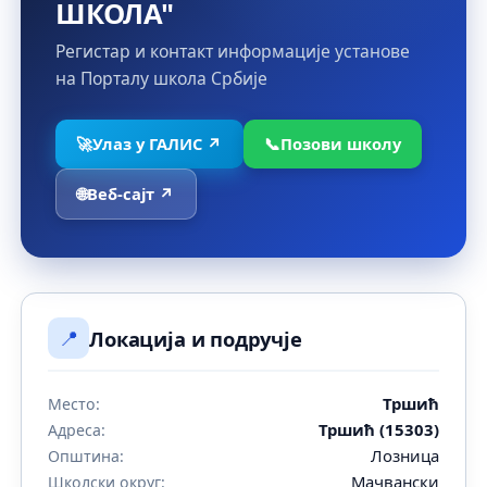
ШКОЛА"
Регистар и контакт информације установе
на Порталу школа Србије
🚀
Улаз у ГАЛИС ↗
📞
Позови школу
🌐
Веб-сајт ↗
📍
Локација и подручје
Тршић
Место:
Тршић (15303)
Адреса:
Лозница
Општина:
Мачвански
Школски округ: