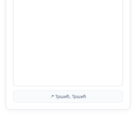
📍 Тршић, Тршић