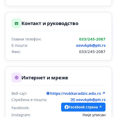
☎️
Контакт и руководство
033/245-2087
Главни телефон:
osvukpb@ptt.rs
Е-пошта:
033/245-2087
Факс:
🌐
Интернет и мреже
🌐 https://vukkaradzic.edu.rs ↗
Веб-сајт:
✉️
osvukpb@ptt.rs
Службена е-пошта:
Facebook страна ↗
Facebook:
Није уписан
Instagram: