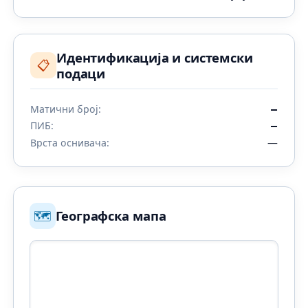
Идентификација и системски
📋
подаци
Матични број:
—
ПИБ:
—
—
Врста оснивача:
🗺️
Географска мапа