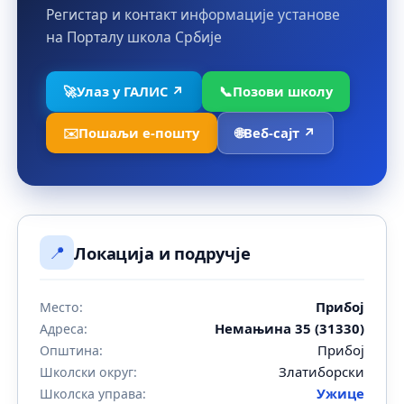
Регистар и контакт информације установе
на Порталу школа Србије
🚀
Улаз у ГАЛИС ↗
📞
Позови школу
✉️
Пошаљи е-пошту
🌐
Веб-сајт ↗
📍
Локација и подручје
Прибој
Место:
Немањина 35 (31330)
Адреса:
Прибој
Општина:
Златиборски
Школски округ:
Ужице
Школска управа: