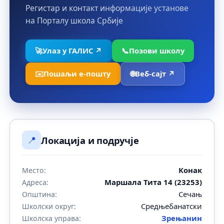
Регистар и контакт информације установе
на Порталу школа Србије
🚀
Улаз у ГАЛИС ↗
📞
Позови школу
✉️
Пошаљи е-пошту
🌐
Веб-сајт ↗
📍
Локација и подручје
Конак
Место:
Маршала Тита 14 (23253)
Адреса:
Сечањ
Општина:
Средњебанатски
Школски округ:
Зрењанин
Школска управа: