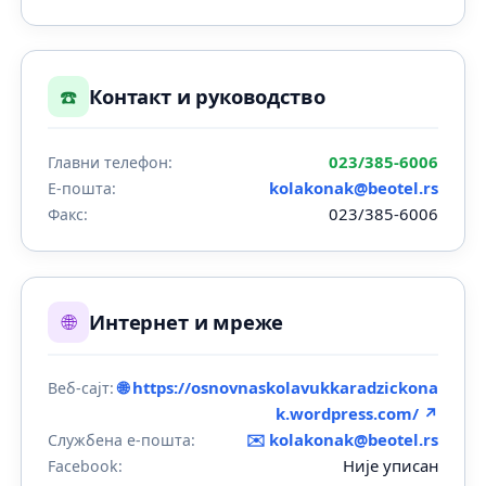
☎️
Контакт и руководство
023/385-6006
Главни телефон:
kolakonak@beotel.rs
Е-пошта:
023/385-6006
Факс:
🌐
Интернет и мреже
🌐 https://osnovnaskolavukkaradzickona
Веб-сајт:
k.wordpress.com/ ↗
✉️
kolakonak@beotel.rs
Службена е-пошта:
Није уписан
Facebook: