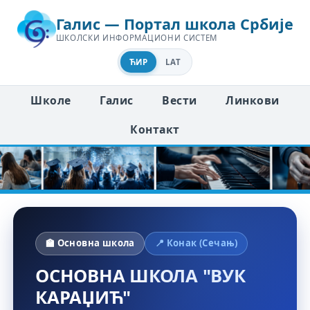
Галис — Портал школа Србије
ШКОЛСКИ ИНФОРМАЦИОНИ СИСТЕМ
ЋИР
LAT
Школе
Галис
Вести
Линкови
Контакт
🏫 Основна школа
📍 Конак (Сечањ)
ОСНОВНА ШКОЛА "ВУК
КАРАЏИЋ"