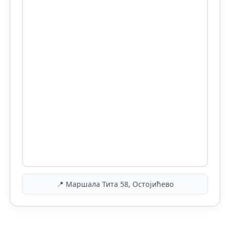
📍 Маршала Тита 58, Остојићево