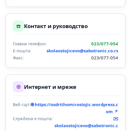
☎️
Контакт и руководство
023/077-054
Главни телефон:
skolaostojicevo@sabotronic.co.rs
Е-пошта:
023/077-054
Факс:
🌐
Интернет и мреже
🌐 https://osdrtihomirostojic.wordpress.c
Веб-сајт:
om ↗
✉️
Службена е-пошта:
skolaostojicevo@sabotronic.c