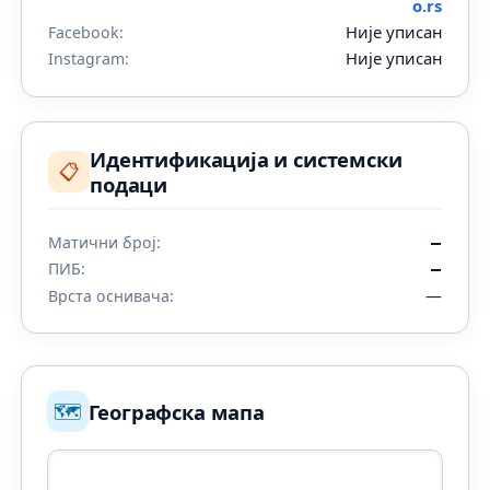
o.rs
Није уписан
Facebook:
Није уписан
Instagram:
Идентификација и системски
📋
подаци
Матични број:
—
ПИБ:
—
—
Врста оснивача:
🗺️
Географска мапа