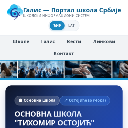
Галис — Портал школа Србије
ШКОЛСКИ ИНФОРМАЦИОНИ СИСТЕМ
ЋИР
LAT
Школе
Галис
Вести
Линкови
Контакт
🏫 Основна школа
📍 Остојићево (Чока)
ОСНОВНА ШКОЛА
"ТИХОМИР ОСТОЈИЋ"