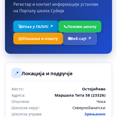
Регистар и контакт информације установе
на Порталу школа Србије
🚀
Улаз у ГАЛИС ↗
📞
Позови школу
✉️
Пошаљи е-пошту
🌐
Веб-сајт ↗
📍
Локација и подручје
Остојићево
Место:
Маршала Тита 58 (23326)
Адреса:
Чока
Општина:
Севернобанатски
Школски округ:
Зрењанин
Школска управа: