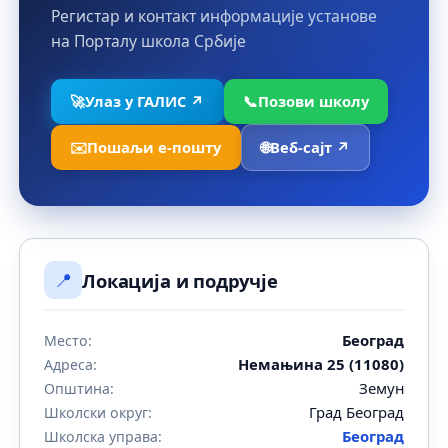
Регистар и контакт информације установе
на Порталу школа Србије
🚀
Улаз у ГАЛИС ↗
📞
Позови школу
✉️
Пошаљи е-пошту
🌐
Веб-сајт ↗
📍
Локација и подручје
Београд
Место:
Немањина 25 (11080)
Адреса:
Земун
Општина:
Град Београд
Школски округ:
Београд
Школска управа: