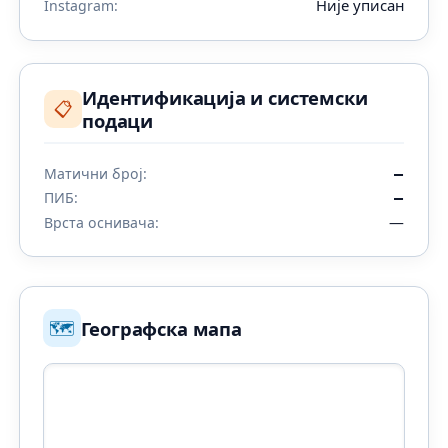
Није уписан
Instagram:
Идентификација и системски
📋
подаци
Матични број:
—
ПИБ:
—
—
Врста оснивача:
🗺️
Географска мапа