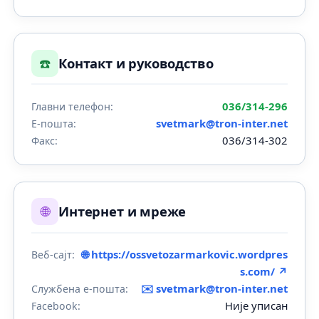
☎️
Контакт и руководство
036/314-296
Главни телефон:
svetmark@tron-inter.net
Е-пошта:
036/314-302
Факс:
🌐
Интернет и мреже
🌐 https://ossvetozarmarkovic.wordpres
Веб-сајт:
s.com/ ↗
✉️
svetmark@tron-inter.net
Службена е-пошта:
Није уписан
Facebook: