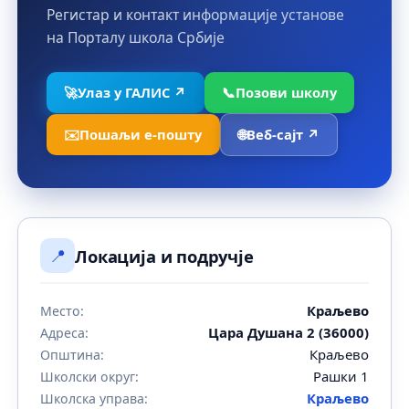
Регистар и контакт информације установе
на Порталу школа Србије
🚀
Улаз у ГАЛИС ↗
📞
Позови школу
✉️
Пошаљи е-пошту
🌐
Веб-сајт ↗
📍
Локација и подручје
Краљево
Место:
Цара Душана 2 (36000)
Адреса:
Краљево
Општина:
Рашки 1
Школски округ:
Краљево
Школска управа: