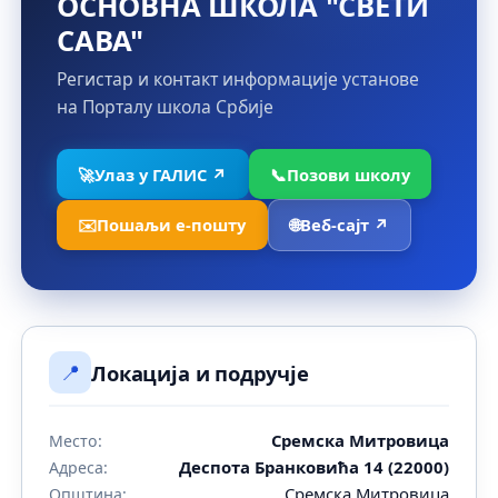
ОСНОВНА ШКОЛА "СВЕТИ
САВА"
Регистар и контакт информације установе
на Порталу школа Србије
🚀
Улаз у ГАЛИС ↗
📞
Позови школу
✉️
Пошаљи е-пошту
🌐
Веб-сајт ↗
📍
Локација и подручје
Сремска Митровица
Место:
Деспота Бранковића 14 (22000)
Адреса:
Сремска Митровица
Општина: