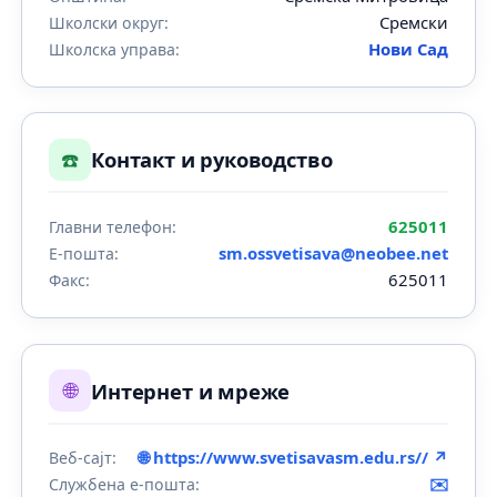
Сремски
Школски округ:
Нови Сад
Школска управа:
☎️
Контакт и руководство
625011
Главни телефон:
sm.ossvetisava@neobee.net
Е-пошта:
625011
Факс:
🌐
Интернет и мреже
🌐 https://www.svetisavasm.edu.rs// ↗
Веб-сајт:
✉️
Службена е-пошта: