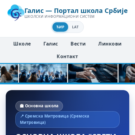
Галис — Портал школа Србије
ШКОЛСКИ ИНФОРМАЦИОНИ СИСТЕМ
ЋИР
LAT
Школе
Галис
Вести
Линкови
Контакт
🏫 Основна школа
📍 Сремска Митровица (Сремска
Митровица)