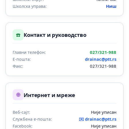
Ниш
Школска управа:
☎️
Контакт и руководство
027/321-988
Главни телефон:
drainac@ptt.rs
Е-пошта:
027/321-988
Факс:
🌐
Интернет и мреже
Није уписан
Веб-сајт:
✉️
drainac@ptt.rs
Службена е-пошта:
Није уписан
Facebook: