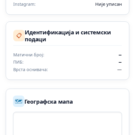
Није уписан
Instagram:
Идентификација и системски
📋
подаци
Матични број:
—
ПИБ:
—
—
Врста оснивача:
🗺️
Географска мапа