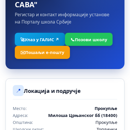
САВА"
Регистар и контакт информације установе
на Порталу школа Србије
🚀
Улаз у ГАЛИС ↗
📞
Позови школу
✉️
Пошаљи е-пошту
📍
Локација и подручје
Прокупље
Место:
Милоша Црњанског бб (18400)
Адреса:
Прокупље
Општина:
Топлички
Школски округ: