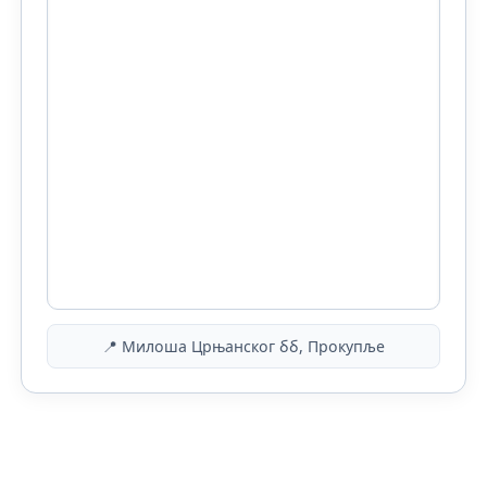
📍 Милоша Црњанског бб, Прокупље