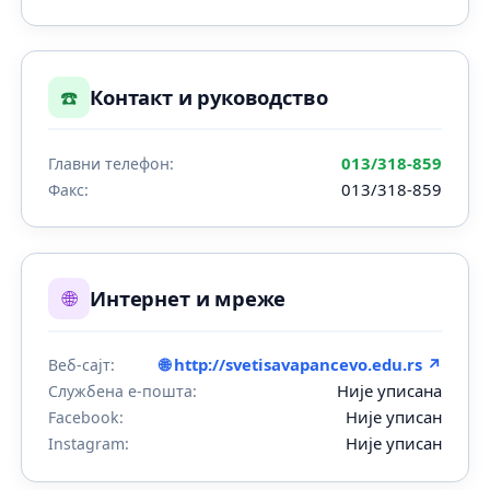
☎️
Контакт и руководство
013/318-859
Главни телефон:
013/318-859
Факс:
🌐
Интернет и мреже
🌐 http://svetisavapancevo.edu.rs ↗
Веб-сајт:
Није уписана
Службена е-пошта:
Није уписан
Facebook:
Није уписан
Instagram: