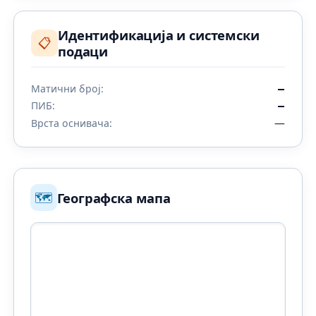
Идентификација и системски
📋
подаци
Матични број:
—
ПИБ:
—
—
Врста оснивача:
🗺️
Географска мапа