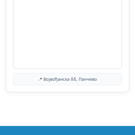
📍 Војвођанска бб, Панчево