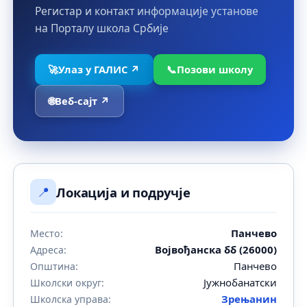
Регистар и контакт информације установе
на Порталу школа Србије
🚀
Улаз у ГАЛИС ↗
📞
Позови школу
🌐
Веб-сајт ↗
📍
Локација и подручје
Панчево
Место:
Војвођанска бб (26000)
Адреса:
Панчево
Општина:
Јужнобанатски
Школски округ:
Зрењанин
Школска управа: