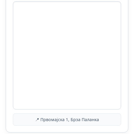
📍 Првомајска 1, Брза Паланка