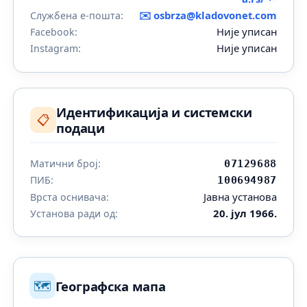
✉️
osbrza@kladovonet.com
Службена е-пошта:
Није уписан
Facebook:
Није уписан
Instagram:
Идентификација и системски
📋
подаци
Матични број:
07129688
ПИБ:
100694987
Јавна установа
Врста оснивача:
20. јул 1966.
Установа ради од:
🗺️
Географска мапа