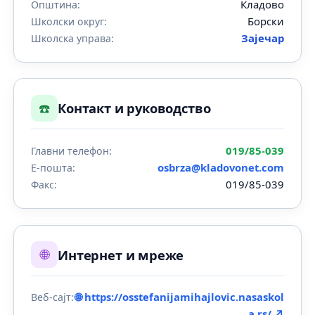
Кладово
Општина:
Борски
Школски округ:
Зајечар
Школска управа:
☎️
Контакт и руководство
019/85-039
Главни телефон:
osbrza@kladovonet.com
Е-пошта:
019/85-039
Факс:
🌐
Интернет и мреже
🌐 https://osstefanijamihajlovic.nasaskol
Веб-сајт:
a.rs/ ↗