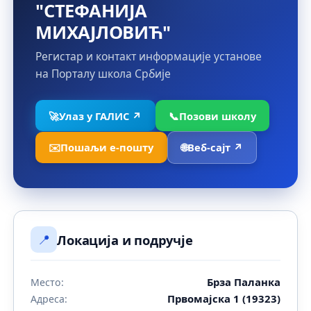
"СТЕФАНИЈА
МИХАЈЛОВИЋ"
Регистар и контакт информације установе
на Порталу школа Србије
🚀
Улаз у ГАЛИС ↗
📞
Позови школу
✉️
Пошаљи е-пошту
🌐
Веб-сајт ↗
📍
Локација и подручје
Брза Паланка
Место:
Првомајска 1 (19323)
Адреса: