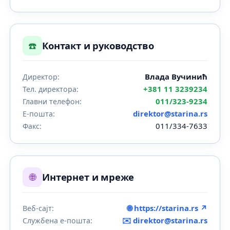
☎️
Контакт и руководство
Влада Вучинић
Директор:
+381 11 3239234
Тел. директора:
011/323-9234
Главни телефон:
direktor@starina.rs
Е-пошта:
011/334-7633
Факс:
🌐
Интернет и мреже
🌐 https://starina.rs ↗
Веб-сајт:
✉️
direktor@starina.rs
Службена е-пошта: