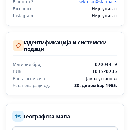
sekretar@starina.rs
Е-пошта 2:
Није уписан
Facebook:
Није уписан
Instagram:
Идентификација и системски
📋
подаци
Матични број:
07004419
ПИБ:
101520735
Јавна установа
Врста оснивача:
30. децембар 1965.
Установа ради од:
🗺️
Географска мапа