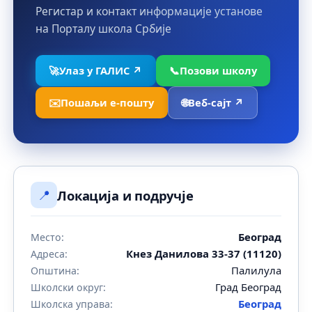
Регистар и контакт информације установе
на Порталу школа Србије
🚀
Улаз у ГАЛИС ↗
📞
Позови школу
✉️
Пошаљи е-пошту
🌐
Веб-сајт ↗
📍
Локација и подручје
Београд
Место:
Кнез Данилова 33-37 (11120)
Адреса:
Палилула
Општина:
Град Београд
Школски округ:
Београд
Школска управа: