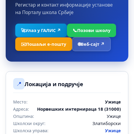
Регистар и контакт информације установе
на Порталу школа Србије
🚀
Улаз у ГАЛИС ↗
📞
Позови школу
✉️
Пошаљи е-пошту
🌐
Веб-сајт ↗
📍
Локација и подручје
Ужице
Место:
Норвешких интернираца 18 (31000)
Адреса:
Ужице
Општина:
Златиборски
Школски округ:
Ужице
Школска управа: