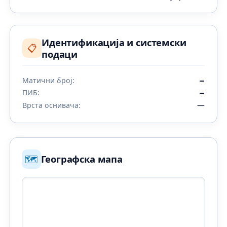
Идентификација и системски
📋
подаци
Матични број:
—
ПИБ:
—
—
Врста оснивача:
🗺️
Географска мапа