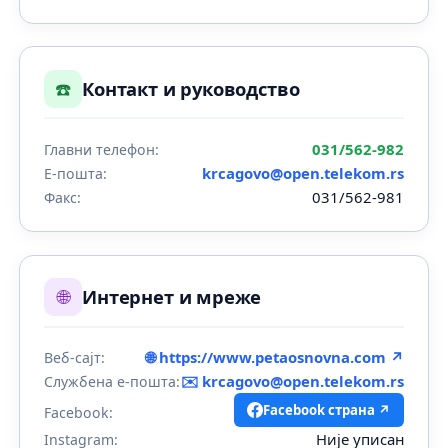
☎️
Контакт и руководство
031/562-982
Главни телефон:
krcagovo@open.telekom.rs
Е-пошта:
031/562-981
Факс:
🌐
Интернет и мреже
🌐 https://www.petaosnovna.com ↗
Веб-сајт:
✉️
krcagovo@open.telekom.rs
Службена е-пошта:
Facebook страна ↗
Facebook:
Није уписан
Instagram: