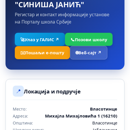
"СИНИША ЈАНИЋ"
Регистар и контакт информације установе
на Порталу школа Србије
🚀
Улаз у ГАЛИС ↗
📞
Позови школу
✉️
Пошаљи е-пошту
🌐
Веб-сајт ↗
📍
Локација и подручје
Власотинце
Место:
Михајла Михајловића 1 (16210)
Адреса:
Власотинце
Општина:
Јабланички
Школски округ: