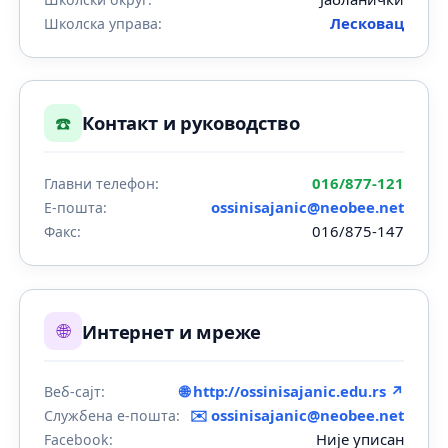
Лесковац
Школска управа:
☎️
Контакт и руководство
016/877-121
Главни телефон:
ossinisajanic@neobee.net
Е-пошта:
016/875-147
Факс:
🌐
Интернет и мреже
🌐 http://ossinisajanic.edu.rs ↗
Веб-сајт:
✉️
ossinisajanic@neobee.net
Службена е-пошта:
Није уписан
Facebook: