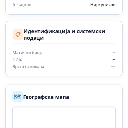
Није уписан
Instagram:
Идентификација и системски
📋
подаци
Матични број:
—
ПИБ:
—
—
Врста оснивача:
🗺️
Географска мапа