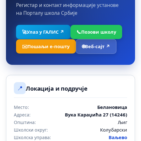
Регистар и контакт информације установе
на Порталу школа Србије
🚀
Улаз у ГАЛИС ↗
📞
Позови школу
✉️
Пошаљи е-пошту
🌐
Веб-сајт ↗
📍
Локација и подручје
Белановица
Место:
Вука Караџића 27 (14246)
Адреса:
Љиг
Општина:
Колубарски
Школски округ:
Ваљево
Школска управа: