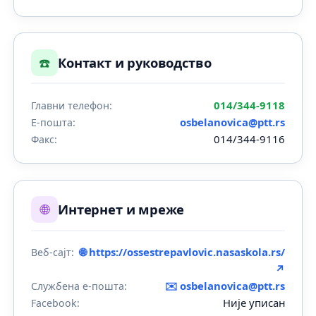
☎️
Контакт и руководство
014/344-9118
Главни телефон:
osbelanovica@ptt.rs
Е-пошта:
014/344-9116
Факс:
🌐
Интернет и мреже
🌐 https://ossestrepavlovic.nasaskola.rs/
Веб-сајт:
↗
✉️
osbelanovica@ptt.rs
Службена е-пошта:
Није уписан
Facebook: