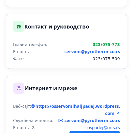
☎️
Контакт и руководство
023/075-773
Главни телефон:
servom@pyrotherm.co.rs
Е-пошта:
023/075-509
Факс:
🌐
Интернет и мреже
🌐 https://osservomihaljpadej.wordpress.
Веб-сајт:
com ↗
✉️
servom@pyrotherm.co.rs
Службена е-пошта:
ospadej@mts.rs
Е-пошта 2: