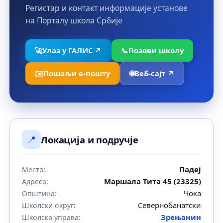
Регистар и контакт информације установе
на Порталу школа Србије
🚀
Улаз у ГАЛИС ↗
📞
Позови школу
✉️
Пошаљи е-пошту
🌐
Веб-сајт ↗
📍
Локација и подручје
Падеј
Место:
Маршала Тита 45 (23325)
Адреса:
Чока
Општина:
Севернобанатски
Школски округ:
Зрењанин
Школска управа: