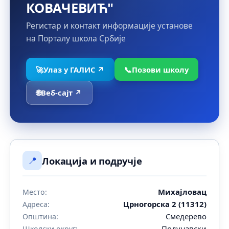
КОВАЧЕВИЋ"
Регистар и контакт информације установе
на Порталу школа Србије
🚀
Улаз у ГАЛИС ↗
📞
Позови школу
🌐
Веб-сајт ↗
📍
Локација и подручје
Михајловац
Место:
Црногорска 2 (11312)
Адреса:
Смедерево
Општина:
Подунавски
Школски округ: