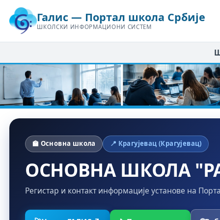
Галис — Портал школа Србије
ШКОЛСКИ ИНФОРМАЦИОНИ СИСТЕМ
Ш
🏫 Основна школа
📍 Крагујевац (Крагујевац)
ОСНОВНА ШКОЛА "Р
Регистар и контакт информације установе на Порт