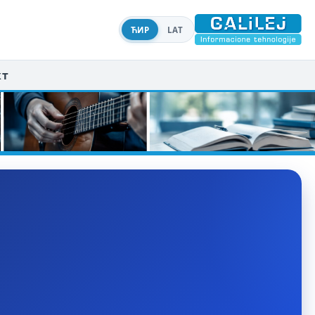
ЋИР
LAT
кт