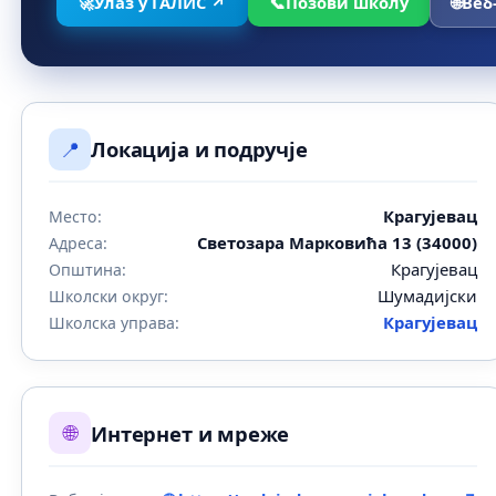
🚀
Улаз у ГАЛИС ↗
📞
Позови школу
🌐
Веб
📍
Локација и подручје
Крагујевац
Место:
Светозара Марковића 13 (34000)
Адреса:
Крагујевац
Општина:
Шумадијски
Школски округ:
Крагујевац
Школска управа:
🌐
Интернет и мреже