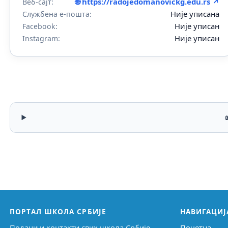
🌐 https://radojedomanovickg.edu.rs ↗
Веб-сајт:
Није уписана
Службена е-пошта:
Није уписан
Facebook:
Није уписан
Instagram:
ПОРТАЛ ШКОЛА СРБИЈЕ
НАВИГАЦИЈ
Подаци и контакти свих школа Србије,
Почетна