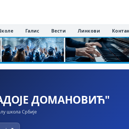
коле
Галис
Вести
Линкови
Конта
АДОЈЕ ДОМАНОВИЋ"
алу школа Србије