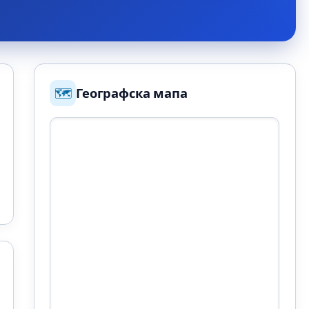
🗺️
Географска мапа