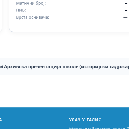
Матични број:
—
ПИБ:
—
—
Врста оснивача:
📜 Архивска презентација школе (историјски садржај
А
УЛАЗ У ГАЛИС
Музичке и балетске школе 