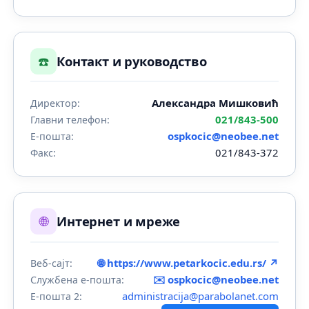
☎️
Контакт и руководство
Александра Мишковић
Директор:
021/843-500
Главни телефон:
ospkocic@neobee.net
Е-пошта:
021/843-372
Факс:
🌐
Интернет и мреже
🌐 https://www.petarkocic.edu.rs/ ↗
Веб-сајт:
✉️
ospkocic@neobee.net
Службена е-пошта:
administracija@parabolanet.com
Е-пошта 2: