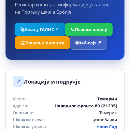
Регистар и контакт информације установе
на Порталу школа Србије
🚀
Улаз у ГАЛИС ↗
📞
Позови школу
✉️
Пошаљи е-пошту
🌐
Веб-сајт ↗
📍
Локација и подручје
Темерин
Место:
Народног фронта 80 (21235)
Адреса:
Темерин
Општина:
Јужнобачки
Школски округ:
Нови Сад
Школска управа: