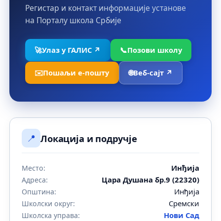
Регистар и контакт информације установе
на Порталу школа Србије
🚀
Улаз у ГАЛИС ↗
📞
Позови школу
✉️
Пошаљи е-пошту
🌐
Веб-сајт ↗
📍
Локација и подручје
Инђија
Место:
Цара Душана бр.9 (22320)
Адреса:
Инђија
Општина:
Сремски
Школски округ:
Нови Сад
Школска управа: