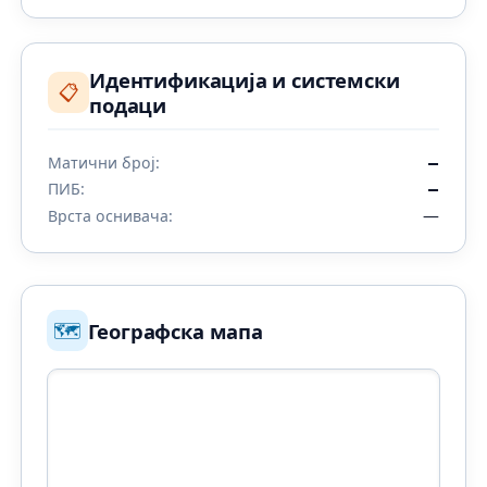
Идентификација и системски
📋
подаци
Матични број:
—
ПИБ:
—
—
Врста оснивача:
🗺️
Географска мапа