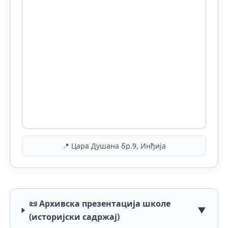
📍 Цара Душана бр.9, Инђија
📜 Архивска презентација школе
▼
(историјски садржај)