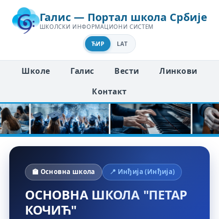
Галис — Портал школа Србије
ШКОЛСКИ ИНФОРМАЦИОНИ СИСТЕМ
ЋИР
LAT
Школе
Галис
Вести
Линкови
Контакт
🏫 Основна школа
📍 Инђија (Инђија)
ОСНОВНА ШКОЛА "ПЕТАР
КОЧИЋ"