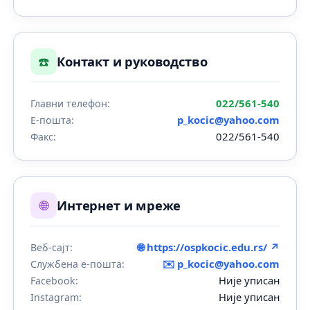
☎️
Контакт и руководство
022/561-540
Главни телефон:
p_kocic@yahoo.com
Е-пошта:
022/561-540
Факс:
🌐
Интернет и мреже
🌐 https://ospkocic.edu.rs/ ↗
Веб-сајт:
✉️
p_kocic@yahoo.com
Службена е-пошта:
Није уписан
Facebook:
Није уписан
Instagram: