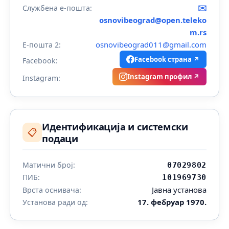
✉️
Службена е-пошта:
osnovibeograd@open.teleko
m.rs
osnovibeograd011@gmail.com
Е-пошта 2:
Facebook страна ↗
Facebook:
Instagram профил ↗
Instagram:
Идентификација и системски
📋
подаци
Матични број:
07029802
ПИБ:
101969730
Јавна установа
Врста оснивача:
17. фебруар 1970.
Установа ради од: