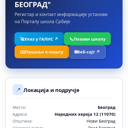
БЕОГРАД"
Регистар и контакт информације установе
на Порталу школа Србије
🚀
Улаз у ГАЛИС ↗
📞
Позови школу
✉️
Пошаљи е-пошту
🌐
Веб-сајт ↗
📍
Локација и подручје
Београд
Место:
Народних хероја 12 (11070)
Адреса:
Нови Београд
Општина:
Град Београд
Школски округ: