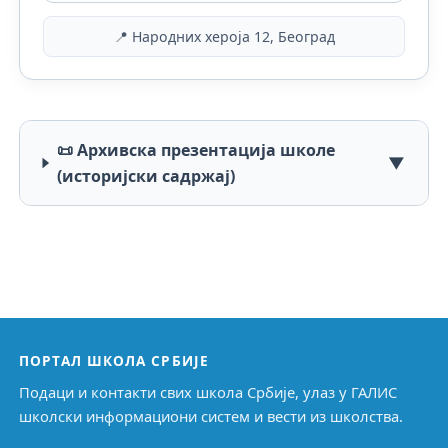
📍 Народних хероја 12, Београд
📜 Архивска презентација школе
▼
(историјски садржај)
ПОРТАЛ ШКОЛА СРБИЈЕ
Подаци и контакти свих школа Србије, улаз у ГАЛИС
школски информациони систем и вести из школства.