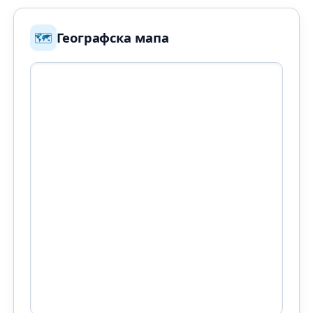
🗺️
Географска мапа